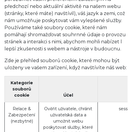
předchozí nebo aktuální aktivitě na našem webu
(stránky, které máte) navštívil), váš jazyk a zemi, což
nám umožňuje poskytovat vám vylepšené služby.
Používáme také soubory cookie, které nám
pomáhají shromažďovat souhrnné údaje o provozu
stránek a interakci s nimi, abychom mohli nabízet l
lepší zkušenosti s webem a nástroje v budoucnu.
Zde je přehled souborů cookie, které mohou být
uloženy ve vašem zařízení, když navštívíte náš web:
Kategorie
souborů
cookie
Účel
P
Relace &
Ověřit uživatele, chránit
sessio
Zabezpečení
uživatelská data a
(nezbytné)
umožnit webu
poskytovat služby, které