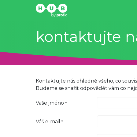
home
kdo jsme
co
kontaktujte n
Kontaktujte nás ohledně všeho, co souvisí
Budeme se snažit odpovědět vám co nejd
Vaše jméno
*
Váš e-mail
*