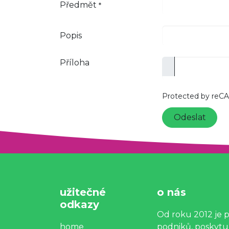
Předmět
*
Popis
Příloha
Protected by reC
Odeslat
užitečné
o nás
odkazy
Od roku 2012 je 
home
podniků, poskytuj