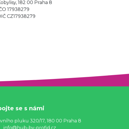
obylisy, 182 00 Praha 8
IČO 17938279
DIČ CZ17938279
pojte se s námi
vního pluku 320/17, 180 00 Praha 8
info@hub-by-profid.cz