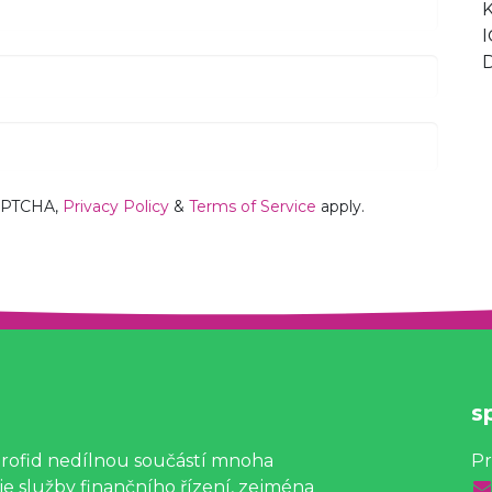
K
APTCHA,
Privacy Policy
&
Terms of Service
apply.
s
profid nedílnou součástí mnoha
Pr
e služby finančního řízení, zejména