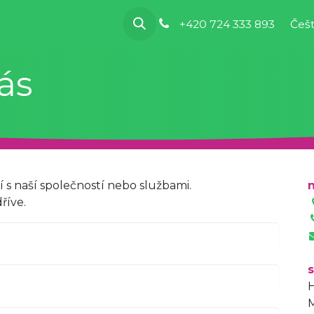
 děláme
pro účetní
+420 724 333 893
Češt
ás
 s naší společností nebo službami.
říve.
s
H
M