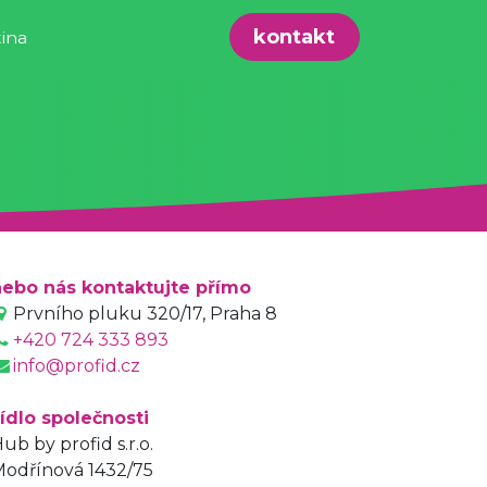
Přihlásit se
kontakt
ina
nebo nás kontaktujte přímo
Prvního pluku 320/17, Praha 8
+420 724 333 893
info@profid.cz
ídlo společnosti
ub by profid s.r.o.
odřínová 1432/75